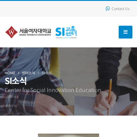
Contact Us
HOME
센터소식
SI소식
SI소식
Center for Social Innovation Education